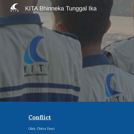
KITA Bhinneka Tunggal Ika
Sk
Conflict
Oleh:
Chitra Dewi