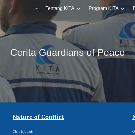
~
Tentang KITA
Program KITA
ip to main content
Skip to navigat
Cerita Guardians of Peace
Nature of Conflict
Oleh:
Isfawati
O