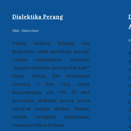
Dialektika Perang
Oleh:
Chitra Dewi
O
Pasang ekspresi bingung, trus
bergumam, untuk apa belajar perang?
K
Sampai melontarkan pendapat,
p
"Apapun alasannya perang tidak baik!”
s
Hmm.. Perang dan Perdamaian
y
memang 2 kata yang sering
u
bergandengan yaa *eh. Di awal
m
pertemuan, deskripsi perang secara
k
universal sempat dibahas. Namun,
d
setelah mengikuti keseluruhan,
y
esensinya lebih sederhana.
B