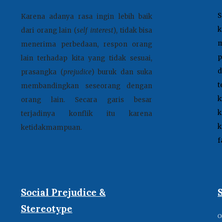
S
Karena adanya rasa ingin lebih baik
k
dari orang lain (
self interest
), tidak bisa
m
menerima perbedaan, respon orang
p
lain terhadap kita yang tidak sesuai,
d
prasangka (
prejudice
) buruk dan suka
t
membandingkan seseorang dengan
k
orang lain.
Secara garis besar
terjadinya konflik itu karena
k
ketidakmampuan
.
f
Social Prejudice &
Stereotype
O