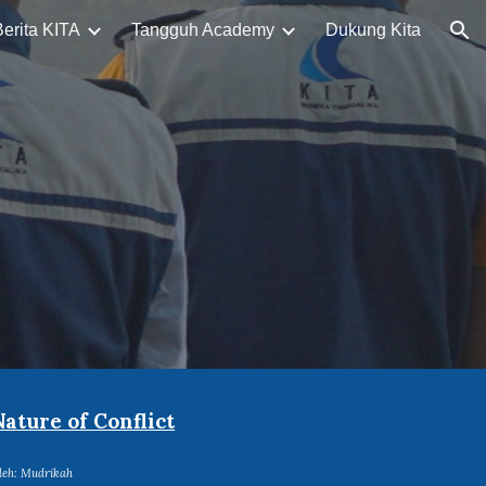
Berita KITA
Tangguh Academy
Dukung Kita
ion
Nature of Conflict
leh:
Mudrikah