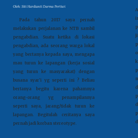
Oleh:
Siti Hardianti Darma Pertiwi
A
i
Pada tahun 2017 saya pernah
p
melakukan perjalanan ke NTB sambil
j
pengabdian. Suatu ketika di lokasi
p
pengabdian, ada seorang warga lokal
o
yang bertanya kepada saya, mengapa
mau turun ke lapangan (kerja sosial
p
yang turun ke masyarakat) dengan
m
busana syar'i yg seperti ini ? Beliau
d
bertanya begitu karena pahamnya
p
orang-orang yg penampilannya
d
seperti saya, jarang/tidak turun ke
p
lapangan.
Begitulah ceritanya saya
d
pernah jadi korban stereotype
.