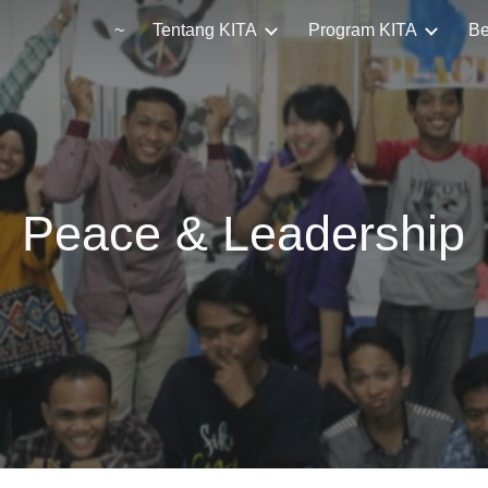
~
Tentang KITA
Program KITA
Be
ip to main content
Skip to navigat
Peace & Leadership