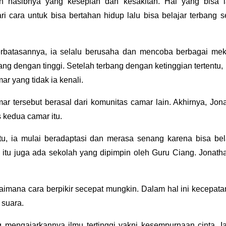
n nasibnya yang kesepian dan kesakitan. Hal yang bisa 
i cara untuk bisa bertahan hidup lalu bisa belajar terbang se
rbatasannya, ia selalu berusaha dan mencoba berbagai me
bang dengan tinggi. Setelah terbang dengan ketinggian tertentu
r yang tidak ia kenali.
r tersebut berasal dari komunitas camar lain. Akhirnya, Jon
 kedua camar itu.
tu, ia mulai beradaptasi dan merasa senang karena bisa be
 itu juga ada sekolah yang dipimpin oleh Guru Ciang. Jonathan
gaimana cara berpikir secepat mungkin. Dalam hal ini kecepata
 suara.
g mengajarkannya ilmu tertinggi yakni kesempurnaan cinta. 