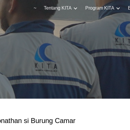
~
Tentang KITA
Program KITA
ip to main content
Skip to navigat
Jonathan si Burung Camar