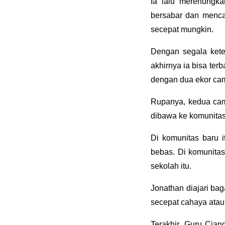
Ia lalu merenungka
bersabar dan mencar
secepat mungkin.
Dengan segala kete
akhirnya ia bisa ter
dengan dua ekor cama
Rupanya, kedua cama
dibawa ke komunitas
Di komunitas baru i
bebas. Di komunitas
sekolah itu.
Jonathan diajari ba
secepat cahaya atau
Terakhir, Guru Cian