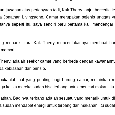
 jawaban atas pertanyaan tadi, Kak Therry lanjut bercerita t
 Jonathan Livingstone. Camar merupakan sejenis unggas y
anya seperti itu, saya sendiri baru pertama kali mendengar
ang menarik, cara Kak Therry menceritakannya membuat h
i memori.
 Therry, adalah seekor camar yang berbeda dengan kawanann
da kebiasaan dan prinsip.
ukanlah hal yang penting bagi burung camar, melainkan 
ga ketika mereka sudah bisa terbang untuk mencari makan, itu
than. Baginya, terbang adalah sesuatu yang menarik untuk dip
ika sudah mendapat energi untuk terbang dari makanan, itu suda